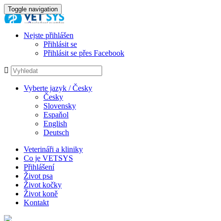
Toggle navigation
Nejste přihlášen
Přihlásit se
Přihlásit se přes Facebook
Vyberte jazyk / Česky
Česky
Slovensky
Espaňol
English
Deutsch
Veterináři a kliniky
Co je VETSYS
Přihlášení
Život psa
Život kočky
Život koně
Kontakt