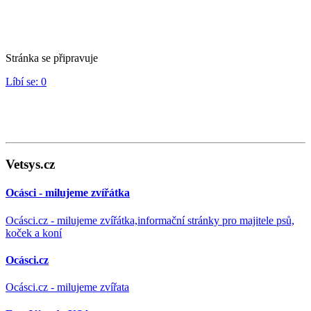
Stránka se připravuje
Líbí se:
0
Vetsys.cz
Ocásci - milujeme zvířátka
Ocásci.cz - milujeme zvířátka,informační stránky pro majitele psů,
koček a koní
Ocásci.cz
Ocásci.cz - milujeme zvířata