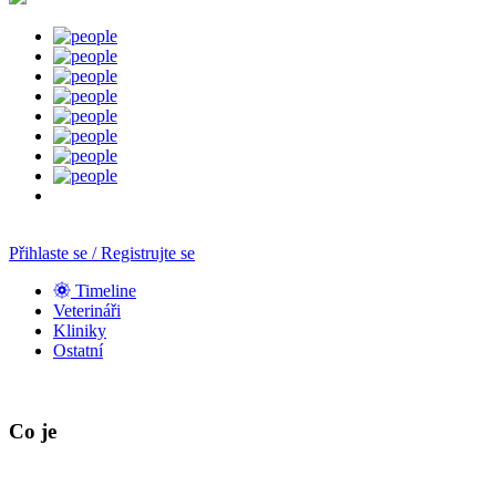
Přihlaste se / Registrujte se
Timeline
Veterináři
Kliniky
Ostatní
Co je