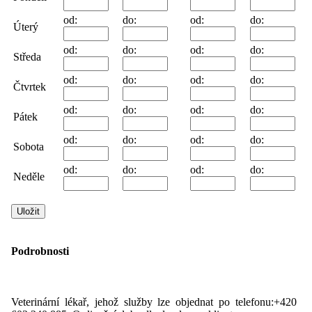
od:
do:
od:
do:
Úterý
od:
do:
od:
do:
Středa
od:
do:
od:
do:
Čtvrtek
od:
do:
od:
do:
Pátek
od:
do:
od:
do:
Sobota
od:
do:
od:
do:
Neděle
Podrobnosti
Veterinární lékař, jehož služby lze objednat po telefonu:+420