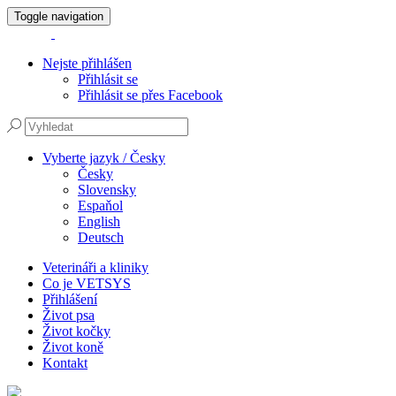
Toggle navigation
Nejste přihlášen
Přihlásit se
Přihlásit se přes Facebook
Vyberte jazyk / Česky
Česky
Slovensky
Espaňol
English
Deutsch
Veterináři a kliniky
Co je VETSYS
Přihlášení
Život psa
Život kočky
Život koně
Kontakt