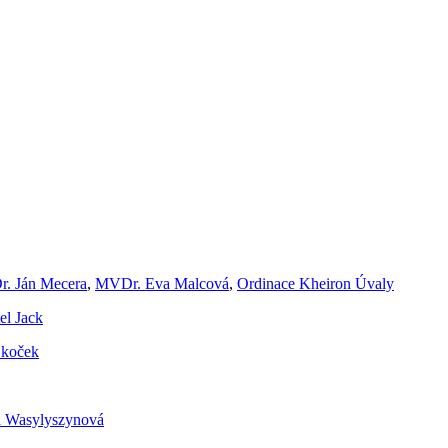
. Ján Mecera
,
MVDr. Eva Malcová
,
Ordinace Kheiron Úvaly
el Jack
 koček
a Wasylyszynová