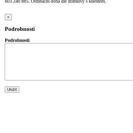
603 240 885. Ordinační doba dle domluvy s klientem.
×
Podrobnosti
Podrobnosti