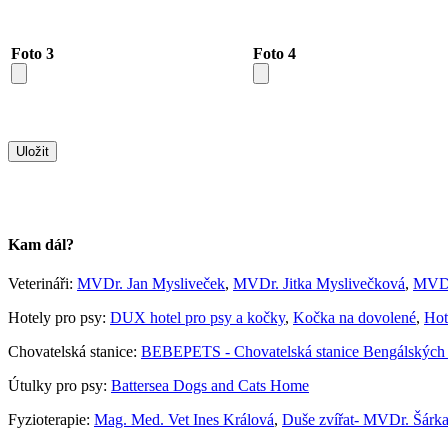
Foto 3
Foto 4
Kam dál?
Veterináři:
MVDr. Jan Mysliveček
,
MVDr. Jitka Myslivečková
,
MVDr
Hotely pro psy:
DUX hotel pro psy a kočky
,
Kočka na dovolené
,
Hot
Chovatelská stanice:
BEBEPETS - Chovatelská stanice Bengálských
Útulky pro psy:
Battersea Dogs and Cats Home
Fyzioterapie:
Mag. Med. Vet Ines Králová
,
Duše zvířat- MVDr. Šárk